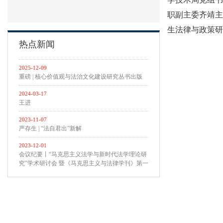
职副主委齐靖
生法律与政策研
热点新闻
2025-12-09
重磅 | 核心价值观与法治文化建设研究丛书出版
2024-03-17
王进
2023-11-07
严存生 | “法自君出”新解
2023-12-01
会议纪要丨“马克思主义法学与新时代法学理论研
究”学术研讨会 暨《马克思主义与法律学刊》第一
届专题研讨会 在西北政法大学召开