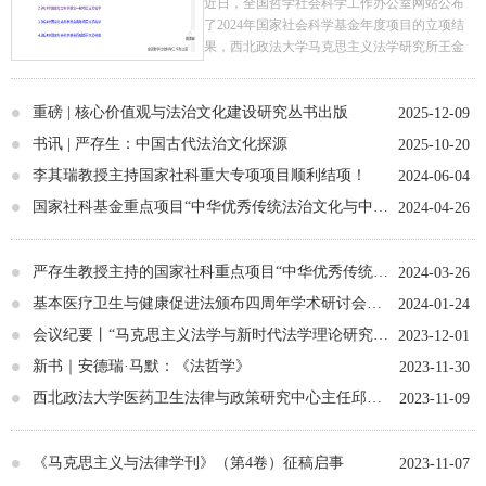
近日，全国哲学社会科学工作办公室网站公布
了2024年国家社会科学基金年度项目的立项结
果，西北政法大学马克思主义法学研究所王金
霞博士获批国家社科一般项目“马克思主义法社
会学基本问题研究”（项目编号24BFX002）。
重磅 | 核心价值观与法治文化建设研究丛书出版
据悉，这是近年来西北政法大学马克思主义法
2025-12-09
学研究所成员取得的第四项专门研究马克思主
书讯 | 严存生：中国古代法治文化探源
2025-10-20
义法学的国家社科立项，前三项分别为邱昭继
李其瑞教授主持国家社科重大专项项目顺利结项！
2024-06-04
教授主持的“当代英美马克思主义法律思想研
究”（11XFX017）、“当代国外马克思主义法学
国家社科基金重点项目“中华优秀传统法治文化与中国式法治现代化研究”开题
2024-04-26
最新动向和趋势研究”（22BFX025）,宋海彬教
授主持的“20世纪日本马克思主义法学发展史研
究”（23BFX208）。此外，还有李其瑞教授主
严存生教授主持的国家社科重点项目“中华优秀传统法治文化与中国式法治现代化研究”顺利开题
2024-03-26
持的国家社科专项重大项目“社会主义核心价值
基本医疗卫生与健康促进法颁布四周年学术研讨会在京召开
2024-01-24
观与法治文化建设研究”（17VHJ005）,严存生
教授主持国家社科重点项目的“中华优秀传统法
会议纪要丨“马克思主义法学与新时代法学理论研究”学术研讨会 暨《马克思主义与法律学刊》第一届专题研讨会 在西北政法大学召开
2023-12-01
治文化与中国式法治现代化”（23AZD089）等
新书｜安德瑞·马默：《法哲学》
2023-11-30
与马克思主义法学研究具有紧密联系的立项。
西北政法大学马克思主义法学研究所目前运营
西北政法大学医药卫生法律与政策研究中心主任邱昭继教授一行赴浙江调研紧密型县域医共体建设工作
2023-11-09
了专门的马克思主义法学研究网，有专门的“马
列主义与法”公号，出版有专门的集刊《马克思
主义与法律学刊》（目前每年出版两卷），具
《马克思主义与法律学刊》（第4卷）征稿启事
2023-11-07
有专门的陕西高校青年创新团队“马克思主义法