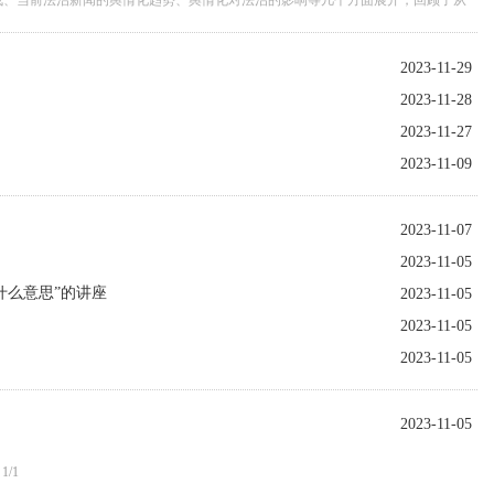
战、当前法治新闻的舆情化趋势、舆情化对法治的影响等几个方面展开，回顾了从
热点，剖析了法治新闻与舆情内与外的关系和相互作用，并结合亲身经历，从观点
于法治建设的几重影响。 讲座观点新颖、理实并重、内容丰富、引人入胜，多位同
化用霍姆斯法官的名言指出，“法律的生命既在于逻辑，也在于经验”，指出此次讲
2023-11-29
社会生活、实践经验中的智慧和价值。在热烈的掌声中，本次讲座圆满结束。
2023-11-28
2023-11-27
2023-11-09
2023-11-07
2023-11-05
什么意思”的讲座
2023-11-05
2023-11-05
2023-11-05
2023-11-05
1/1