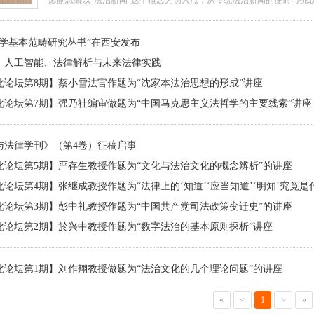
彦副总编以“法治新闻”这个概念为切入点，从传统法治新闻的使命与挑
法制新闻到法治新闻不平凡的发展历程，运用鲜活的案例和当下的新闻
多元性、角色多变性、裁判回应性、法律失范性等视角畅谈了舆情化对
哲学基本范畴研究丛书”在西安发布
学踊跃向翟红彦总编提问互动，现场气氛热烈。 王金霞老师总结讲座时
座的意义就在于此，引导大家在学习研究法学理论知识的同时，要注重
：人工智能、法律解析与未来法律实践
化论坛第8期】蔡小雪法官作题为“沈家本法治思想的形成”讲座
化论坛第7期】强乃社编审做题为“中国马克思主义法哲学的主要线索”讲座
与法律学刊》（第4卷）征稿启事
化论坛第5期】严存生教授作题为“文化与法治文化的概念辨析”的讲座
论坛第4期】张继成教授作题为“法律上的‘知道’‘应当知道’‘明知’究竟是
化论坛第3期】彭中礼教授作题为“中国共产党司法政策变迁史”的讲座
化论坛第2期】於兴中教授作题为“数字法治的基本原则探析”讲座
化论坛第1期】刘作翔教授做题为“法治文化的几个理论问题”的讲座
«
<
1
>
»