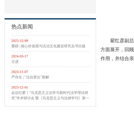
热点新闻
翟红彦副总
2025-12-09
重磅 | 核心价值观与法治文化建设研究丛书出版
方面展开，回
2024-03-17
作用，并结合亲
王进
2023-11-07
严存生 | “法自君出”新解
2023-12-01
会议纪要丨“马克思主义法学与新时代法学理论研
究”学术研讨会 暨《马克思主义与法律学刊》第一
届专题研讨会 在西北政法大学召开