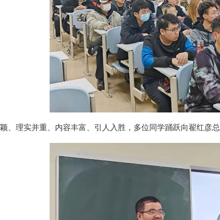
颖、理实并重、内容丰富、引人入胜，多位同学踊跃向翟红彦总